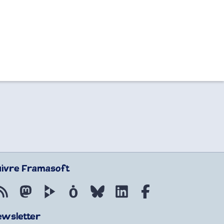
uivre Framasoft
Flux RSS
Mastodon
PeerTube
Mobilizon
Bluesky
LinkedIn
Facebook
ewsletter