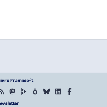
uivre Framasoft
Flux RSS
Mastodon
PeerTube
Mobilizon
Bluesky
LinkedIn
Facebook
ewsletter