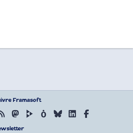
uivre Framasoft
Flux RSS
Mastodon
PeerTube
Mobilizon
Bluesky
LinkedIn
Facebook
ewsletter