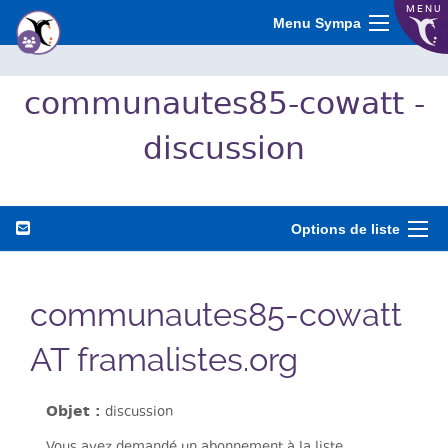
MENU
Menu Sympa
communautes85-cowatt -
discussion
Options de liste
communautes85-cowatt
AT framalistes.org
Objet :
discussion
Vous avez demandé un abonnement à la liste