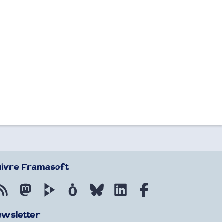
uivre Framasoft
Flux RSS
Mastodon
PeerTube
Mobilizon
Bluesky
LinkedIn
Facebook
ewsletter