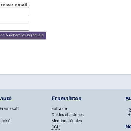
resse email :
auté
Framalistes
S
 Framasoft
Entraide
Guides et astuces
lorisé
Mentions légales
N
CGU