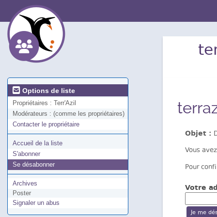
te
Options de liste
terra
Propriétaires :
Terr'Azil
Modérateurs :
(comme les propriétaires)
Contacter le propriétaire
Objet :
D
Accueil de la liste
Vous avez
S'abonner
Se désabonner
Pour confi
Archives
Votre ad
Poster
Signaler un abus