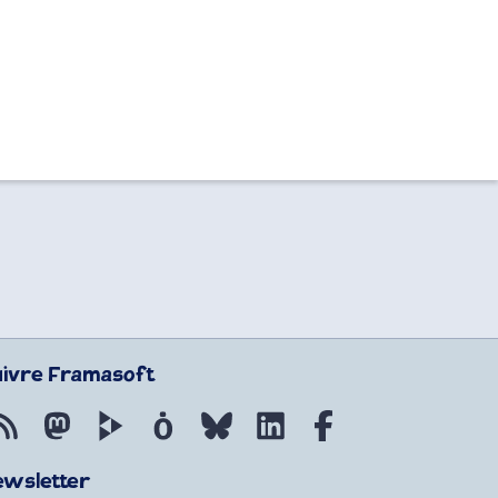
uivre Framasoft
Flux RSS
Mastodon
PeerTube
Mobilizon
Bluesky
LinkedIn
Facebook
ewsletter