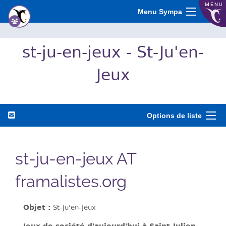
MENU
Menu Sympa
st-ju-en-jeux - St-Ju'en-
Jeux
Options de liste
st-ju-en-jeux AT
framalistes.org
Objet :
St-Ju'en-Jeux
Jeux de société d'aujourd'hui à Saint-Julien-