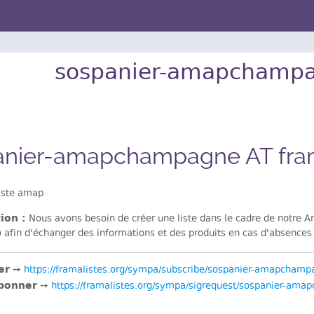
sospanier-amapchampag
anier-amapchampagne AT fram
iste amap
ion :
Nous avons besoin de créer une liste dans le cadre de notre A
 afin d'échanger des informations et des produits en cas d'absences 
er
➙
https://framalistes.org/sympa/subscribe/sospanier-amapchamp
bonner
➙
https://framalistes.org/sympa/sigrequest/sospanier-am