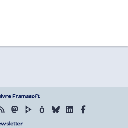
uivre Framasoft
Flux RSS
Mastodon
PeerTube
Mobilizon
Bluesky
LinkedIn
Facebook
ewsletter