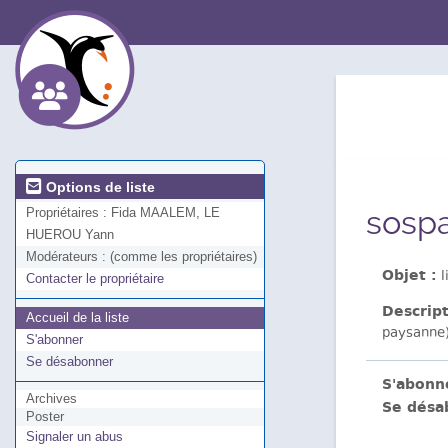
Options de liste
sosp
Propriétaires :
Fida MAALEM, LE
HUEROU Yann
Modérateurs :
(comme les propriétaires)
Objet :
l
Contacter le propriétaire
Descript
Accueil de la liste
paysanne)
S'abonner
Se désabonner
S'abonn
Archives
Se désa
Poster
Signaler un abus