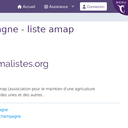
MENU
Accueil
Assistance
Connexion
ne - liste amap
alistes.org
map (association pour le maintien d'une agriculture
des unes et des autres..
agne
apchampagne