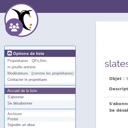
Options de liste
slate
Propriétaires :
QPsJhm,
m.pouille.antoine
Modérateurs :
(comme les propriétaires)
Objet :
S
Contacter le propriétaire
Descript
Accueil de la liste
S'abonner
S'abonn
Se désabonner
Se désa
Archives
Poster
Signaler un abus