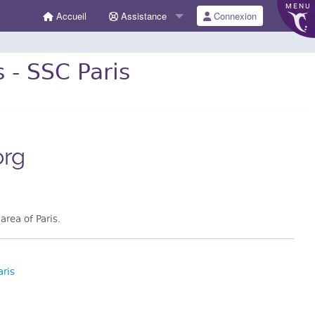
MENU
Accueil
Assistance
Connexion
 - SSC Paris
org
rea of Paris.
aris