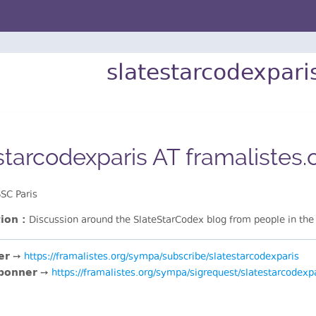
slatestarcodexparis
starcodexparis AT framalistes.
SC Paris
ion :
Discussion around the SlateStarCodex blog from people in the a
er
➙
https://framalistes.org/sympa/subscribe/slatestarcodexparis
bonner
➙
https://framalistes.org/sympa/sigrequest/slatestarcodexp