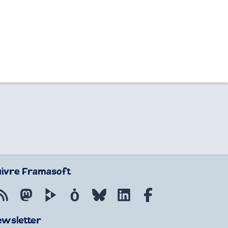
uivre Framasoft
Flux RSS
Mastodon
PeerTube
Mobilizon
Bluesky
LinkedIn
Facebook
ewsletter