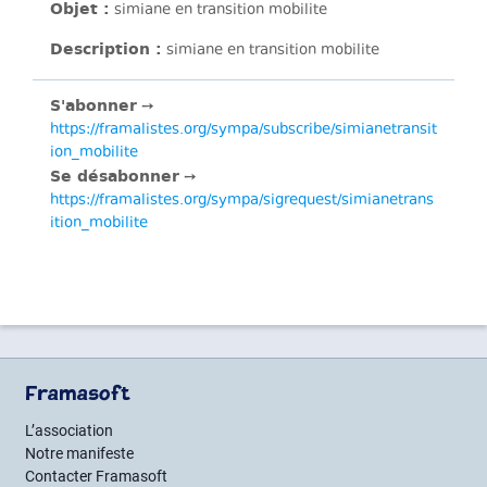
Objet :
simiane en transition mobilite
Description :
simiane en transition mobilite
S'abonner
➙
https://framalistes.org/sympa/subscribe/simianetransit
ion_mobilite
Se désabonner
➙
https://framalistes.org/sympa/sigrequest/simianetrans
ition_mobilite
Framasoft
L’association
Notre manifeste
Contacter Framasoft