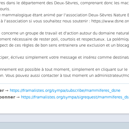
s dans le département des Deux-Sèvres, comprenant donc les macr
ouris.
 mammalogique étant animé par l'association Deux-Sèvres Nature En
 à l'association si vous souhaitez nous soutenir : https://www.dsne.
e concerne un groupe de travail et d'action autour du domaine naturali
ement nécessaire de rester poli, courtois et respectueux. La polémiq
pect de ces règles de bon sens entrainera une exclusion et un blocag
iciper, écrivez simplement votre message et insérez comme destinat
nnement est possible à tout moment, simplement en cliquant sur le l
ion. Vous pouvez aussi contacter à tout moment un administrateur/mod
er
➙
https://framalistes.org/sympa/subscribe/mammiferes_dsne
bonner
➙
https://framalistes.org/sympa/sigrequest/mammiferes_d