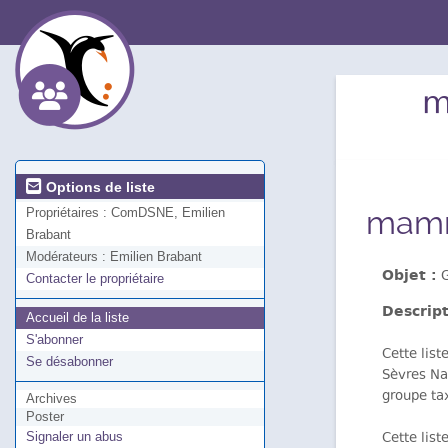
m
Options de liste
mammi
Propriétaires :
ComDSNE, Emilien
Brabant
Modérateurs :
Emilien Brabant
Objet :
G
Contacter le propriétaire
Descript
Accueil de la liste
S'abonner
Cette list
Se désabonner
Sèvres Na
groupe ta
Archives
Poster
Cette list
Signaler un abus