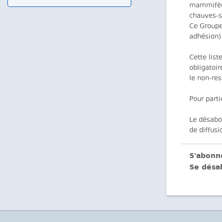
mammifère
chauves-s
Ce Groupe
adhésion)
Cette list
obligatoir
le non-res
Pour part
Le désabo
de diffus
S'abonn
Se désa