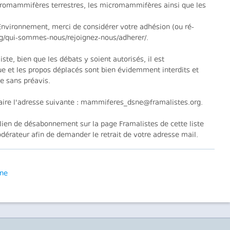
omammifères terrestres, les micromammifères ainsi que les
vironnement, merci de considérer votre adhésion (ou ré-
org/qui-sommes-nous/rejoignez-nous/adherer/.
ste, bien que les débats y soient autorisés, il est
ue et les propos déplacés sont bien évidemment interdits et
e sans préavis.
aire l'adresse suivante : mammiferes_dsne@framalistes.org.
ien de désabonnement sur la page Framalistes de cette liste
érateur afin de demander le retrait de votre adresse mail.
sne