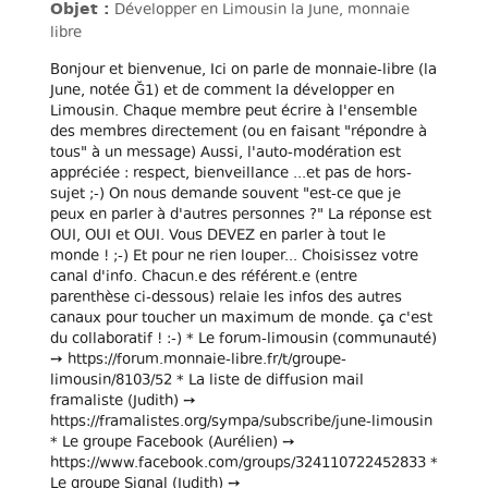
Objet :
Développer en Limousin la June, monnaie
libre
Bonjour et bienvenue, Ici on parle de monnaie-libre (la
June, notée Ğ1) et de comment la développer en
Limousin. Chaque membre peut écrire à l'ensemble
des membres directement (ou en faisant "répondre à
tous" à un message) Aussi, l'auto-modération est
appréciée : respect, bienveillance ...et pas de hors-
sujet ;-) On nous demande souvent "est-ce que je
peux en parler à d'autres personnes ?" La réponse est
OUI, OUI et OUI. Vous DEVEZ en parler à tout le
monde ! ;-) Et pour ne rien louper... Choisissez votre
canal d'info. Chacun.e des référent.e (entre
parenthèse ci-dessous) relaie les infos des autres
canaux pour toucher un maximum de monde. ça c'est
du collaboratif ! :-) * Le forum-limousin (communauté)
➙ https://forum.monnaie-libre.fr/t/groupe-
limousin/8103/52 * La liste de diffusion mail
framaliste (Judith) ➙
https://framalistes.org/sympa/subscribe/june-limousin
* Le groupe Facebook (Aurélien) ➙
https://www.facebook.com/groups/324110722452833 *
Le groupe Signal (Judith) ➙