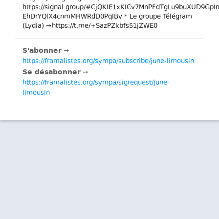
https://signal.group/#CjQKIE1xKICv7MnPFdTgLu9buXUD9G
EhDrYQlX4cnmMHWRdD0PqlBv * Le groupe Télégram
(Lydia) ➙https://t.me/+SazPZkbfs51jZWE0
S'abonner
➙
https://framalistes.org/sympa/subscribe/june-limousin
Se désabonner
➙
https://framalistes.org/sympa/sigrequest/june-
limousin
Framasoft
L’association
Notre manifeste
Contacter Framasoft
État des services
Prout