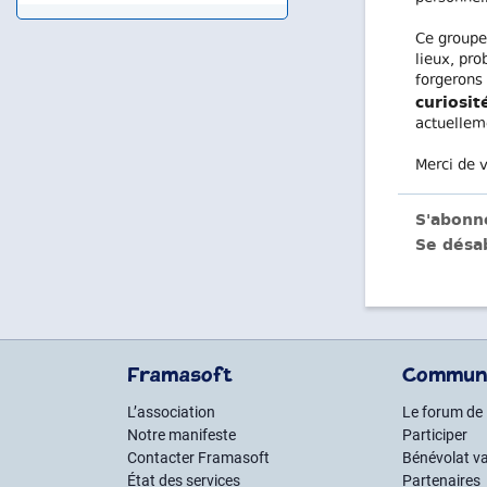
Ce groupe 
lieux, pro
forgerons 
curiosit
actuellem
Merci de v
S'abonn
Se désa
Framasoft
Commun
L’association
Le forum de
Notre manifeste
Participer
Contacter Framasoft
Bénévolat va
État des services
Partenaires