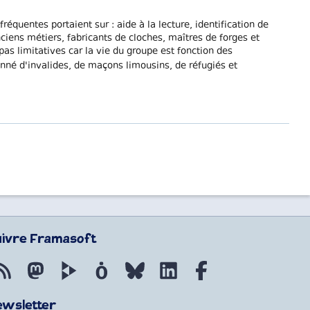
équentes portaient sur : aide à la lecture, identification de
ciens métiers, fabricants de cloches, maîtres de forges et
as limitatives car la vie du groupe est fonction des
nné d'invalides, de maçons limousins, de réfugiés et
uivre Framasoft
Flux RSS
Mastodon
PeerTube
Mobilizon
Bluesky
LinkedIn
Facebook
ewsletter