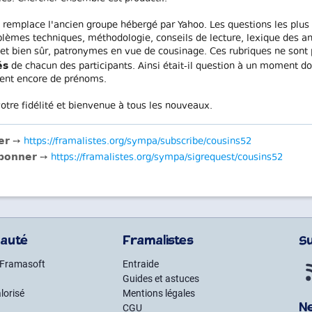
remplace l'ancien groupe hébergé par Yahoo. Les questions les plus fr
blèmes techniques, méthodologie, conseils de lecture, lexique des an
et bien sûr, patronymes en vue de cousinage. Ces rubriques ne sont p
és
de chacun des participants. Ainsi était-il question à un moment do
ent encore de prénoms.
otre fidélité et bienvenue à tous les nouveaux.
er
➙
https://framalistes.org/sympa/subscribe/cousins52
bonner
➙
https://framalistes.org/sympa/sigrequest/cousins52
auté
Framalistes
S
 Framasoft
Entraide
Guides et astuces
lorisé
Mentions légales
N
CGU