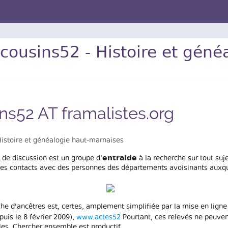
cousins52 - Histoire et gén
ns52 AT framalistes.org
istoire et généalogie haut-marnaises
entraide
 de discussion est un groupe d'
à la recherche sur tout suj
 des contacts avec des personnes des départements avoisinants auxque
che d'ancêtres est, certes, amplement simplifiée par la mise en lign
uis le 8 février 2009),
www.actes52
Pourtant, ces relevés ne peuven
les. Chercher ensemble est productif.