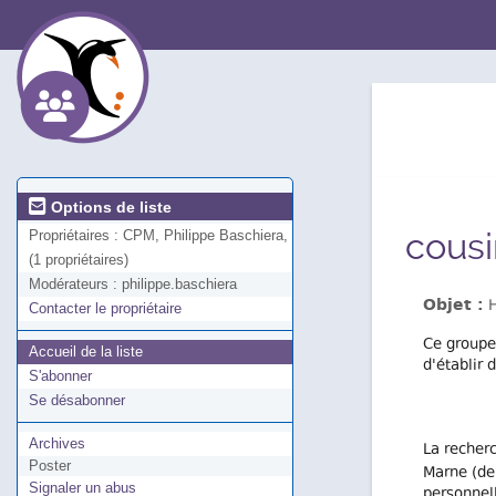
Options de liste
cousi
Propriétaires :
CPM, Philippe Baschiera,
(1 propriétaires)
Modérateurs :
philippe.baschiera
Objet :
H
Contacter le propriétaire
Ce groupe
Accueil de la liste
d'établir
S'abonner
Se désabonner
Archives
La recher
Poster
Marne (dep
Signaler un abus
personnel